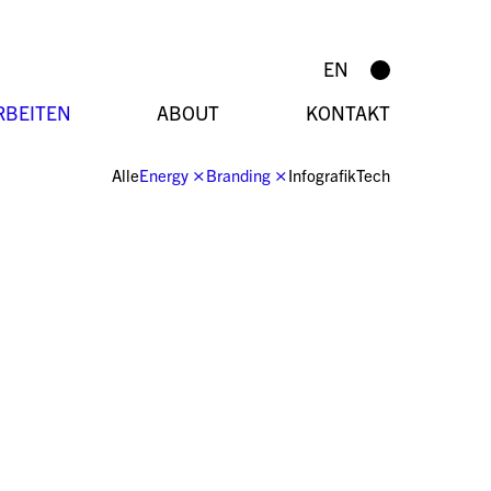
EN
RBEITEN
ABOUT
KONTAKT
Alle
Energy
⨯
Branding
⨯
Infografik
Tech